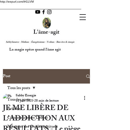
http://eepurl.com/iH1LVM
L'âme-agit
Sabbybienetre - Médium - Énergéticienne - Yvelines - Bien-être & énergie
La magie opère quand l'âme agit
Post
Tous les posts
Sabby Energie
Tous les posts
11 juin 2025
28 min de lecture
JE ME LIBÈRE DE
Articles
L'ADDICTION AUX
Communication Défunt
RÉSULTATS - Le piège
Messages des Guides spirituels