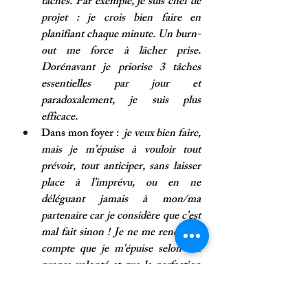
tâches. Par exemple, je suis chef de 
projet : je crois bien faire en 
planifiant chaque minute. Un burn-
out me force à lâcher prise. 
Dorénavant je priorise 3 tâches 
essentielles par jour et 
paradoxalement, je suis plus 
efficace.
Dans mon foyer
 :  
je veux bien faire, 
mais je m’épuise à vouloir tout 
prévoir, tout anticiper, sans laisser 
place à l’imprévu, ou en ne 
déléguant jamais à mon/ma 
partenaire car je considère que c’est 
mal fait sinon ! Je ne me rends pas 
compte que je m'épuise selon ma 
propre volonté et que la perfection 
est une question de point de vue. 
Dans le couple
 :
 je peux être dans 