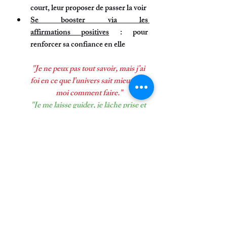
court, leur proposer de passer la voir
Se booster via les 
affirmations positives
 : pour 
renforcer sa confiance en elle
"Je ne peux pas tout savoir, mais j’ai 
foi en ce que l’univers sait mieux que 
moi comment faire."
"Je me laisse guider, je lâche prise et 
je profite de l’instant présent."
"Je m’autorise à suivre ce qui me 
vient naturellement en tête."
"Je fais de mon mieux et c'est 
suffisant."
"J’ai confiance en la vie et je choisis 
de profiter du moment présent."
"Je lâche prise, je me fais plaisir et 
de ce fait j’ouvre mon esprit aux 