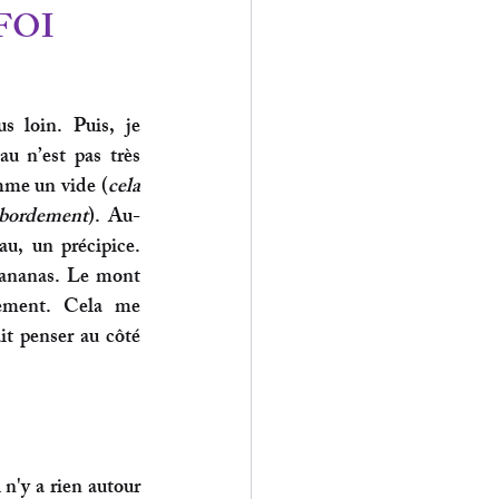
FOI
s loin. Puis, je 
u n’est pas très 
omme un vide (
cela 
ébordement
). Au-
u, un précipice. 
ananas. Le mont 
lement
.
 Cela me 
it penser au côté 
 n'y a rien autour 