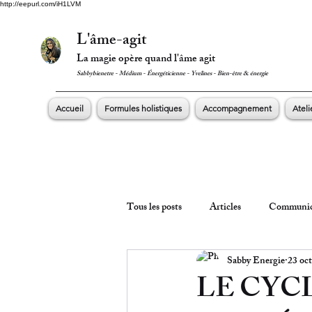
http://eepurl.com/iH1LVM
L'âme-agit
La magie opère quand l'âme agit
Sabbybienetre - Médium - Énergéticienne - Yvelines - Bien-être & énergie
Accueil
Formules holistiques
Accompagnement
Ateli
Tous les posts
Articles
Communic
Sabby Energie
23 oct
LE CYCL