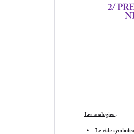
2/ PR
N
Les analogies 
:
Le vide
 symbolise