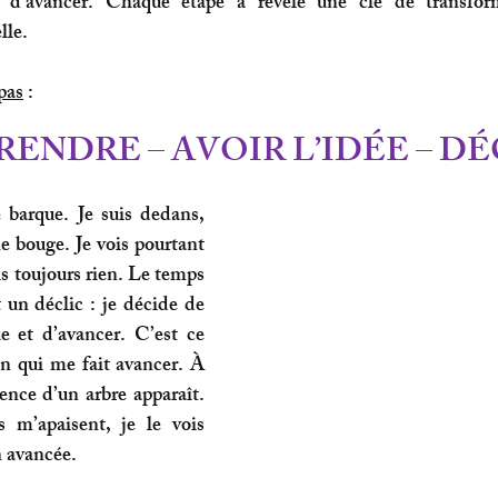
 d’avancer.
 Chaque étape a révélé une 
clé de transfor
lle.
pas
 :
RENDRE – AVOIR L’IDÉE – D
 barque. Je suis dedans, 
e bouge. Je vois pourtant 
s toujours rien. Le temps 
 un déclic : 
je décide 
de 
e et d’avancer. 
C’est ce 
n qui me fait avancer. 
À 
nce d’un arbre apparaît. 
 m’apaisent, je le vois 
 avancée.