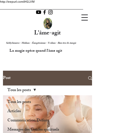
http://eepurl.com/iH1LVM
L'âme-agit
Sabbybienetre - Médium - Énergéticienne - Yvelines - Bien-être & énergie
La magie opère quand l'âme agit
Post
Tous les posts
Tous les posts
Articles
Communication Défunt
Messages des Guides spirituels