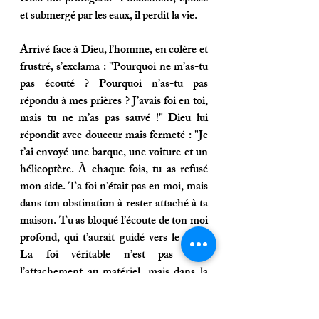
et submergé par les eaux, il perdit la vie.
Arrivé face à Dieu, l’homme, en colère et 
frustré, s’exclama : "
Pourquoi ne m’as-tu 
pas écouté ? Pourquoi n’as-tu pas 
répondu à mes prières ? J’avais foi en toi, 
mais tu ne m’as pas sauvé !
" Dieu lui 
répondit avec douceur mais fermeté : "
Je 
t’ai envoyé une barque, une voiture et un 
hélicoptère. À chaque fois, tu as refusé 
mon aide. Ta foi n’était pas en moi, mais 
dans ton obstination à rester attaché à ta 
maison. Tu as bloqué l’écoute de ton moi 
profond, qui t’aurait guidé vers le salut. 
La foi véritable n’est pas dans 
l’attachement au matériel, mais dans la 
capacité à reconnaître et à accepter les 
solutions que je t’offre
."