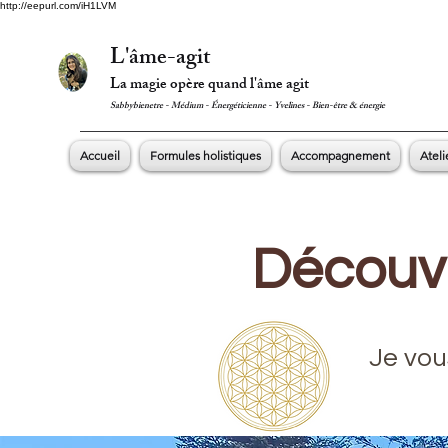
http://eepurl.com/iH1LVM
L'âme-agit
La magie opère quand l'âme agit
Sabbybienetre - Médium - Énergéticienne - Yvelines - Bien-être & énergie
Accueil
Formules holistiques
Accompagnement
Ateli
Découvr
Je vou