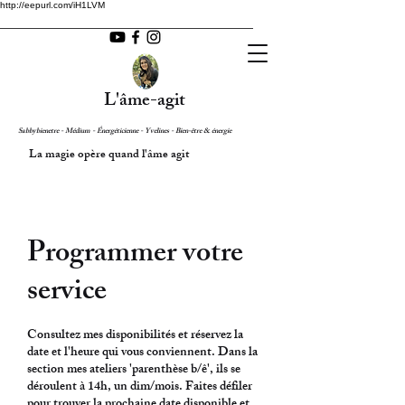
http://eepurl.com/iH1LVM
L'âme-agit
Sabbybienetre - Médium - Énergéticienne - Yvelines - Bien-être & énergie
La magie opère quand l'âme agit
Programmer votre
service
Consultez mes disponibilités et réservez la
date et l'heure qui vous conviennent. Dans la
section mes ateliers 'parenthèse b/ê', ils se
déroulent à 14h, un dim/mois. Faites défiler
pour trouver la prochaine date disponible et