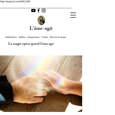
http://eepurl.com/iH1LVM
L'âme-agit
Sabbybienetre - Médium - Énergéticienne - Yvelines - Bien-être & énergie
La magie opère quand l'âme agit