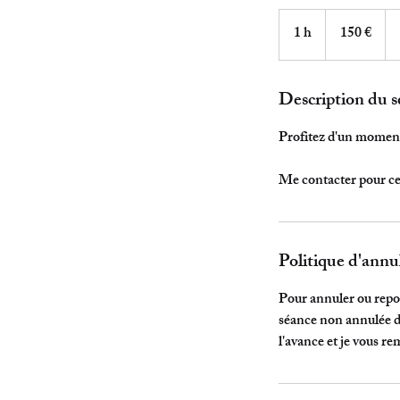
150
euros
1 h
1
150 €
Description du s
Profitez d'un moment 
Me contacter pour ce
Politique d'annu
Pour annuler ou repor
séance non annulée da
l'avance et je vous re