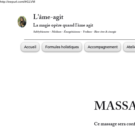
http://eepurl.com/iH1LVM
L'âme-agit
La magie opère quand l'âme agit
Sabbybienetre - Médium - Énergéticienne - Yvelines - Bien-être & énergie
Accueil
Formules holistiques
Accompagnement
Ateli
MASSA
Ce massage sera confi