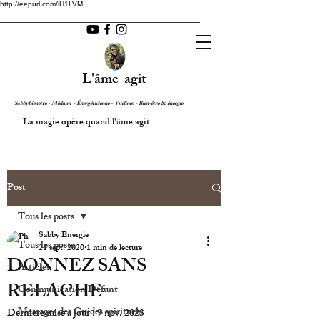
http://eepurl.com/iH1LVM
L'âme-agit
Sabbybienetre - Médium - Énergéticienne - Yvelines - Bien-être & énergie
La magie opère quand l'âme agit
Post
Tous les posts
Sabby Energie
Tous les posts
21 sept. 2020
1 min de lecture
DONNEZ SANS
Articles
RELACHE
Communication Défunt
Messages des Guides spirituels
Dernière mise à jour :
9 nov. 2023