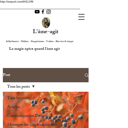
http://eepurl.com/iH1LVM
L'âme-agit
Sabbybienetre - Médium - Énergéticienne - Yvelines - Bien-être & énergie
La magie opère quand l'âme agit
Post
Tous les posts
Tous les posts
Articles
Communication Défunt
Messages des Guides spirituels