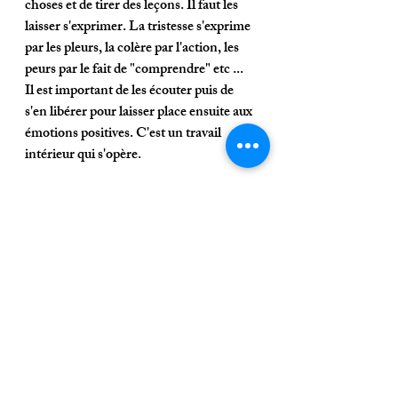
choses et de tirer des leçons. Il faut les 
laisser s'exprimer. La tristesse s'exprime 
par les pleurs, la colère par l'action, les 
peurs par le fait de "comprendre" etc ... 
Il est important de les écouter puis de 
s'en libérer pour laisser place ensuite aux 
émotions positives. C'est un travail 
intérieur qui s'opère. 
Même dans les moments les plus durs il 
y'a au fond de nous une joie qui ne 
demande qu'à s'exprimer. Festoyons et 
vivons cette joie. 
Cela ne signifie pas se laisser aveugler 
par ce qui est ! Nous vivons dans une 
période ou la maladie est bien présente. 
Prenons les mesures pour notre propre 
sécurité et celle des autres mais ne nous 
laissons pas submerger par la peur et la 