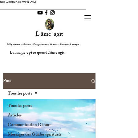
http://eepurl.com/iH1LVM
L'âme-agit
Sabbybienetre - Médium - Énergéticienne - Yvelines - Bien-être & énergie
La magie opère quand l'âme agit
Post
Tous les posts
Tous les posts
Articles
Communication Défunt
Messages des Guides spirituels