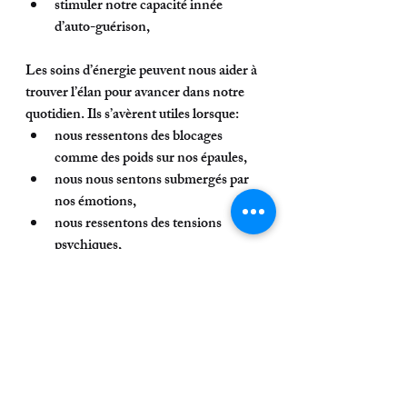
stimuler notre capacité innée 
d’auto-guérison,
Les soins d’énergie peuvent nous aider à 
trouver l’élan pour avancer dans notre 
quotidien. Ils s’avèrent utiles lorsque: 
nous ressentons des blocages 
comme des poids sur nos épaules,
nous nous sentons submergés par 
nos émotions, 
nous ressentons des tensions 
psychiques,
nous avons cette sensation d’être 
malchanceux et de vivre dans un « 
cercle vicieux », 
nous souffrons de douleurs ou de 
tensions physiques persistantes ( en 
complément d’un traitement 
médical et avis de votre médecin), 