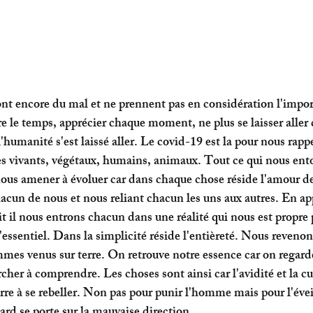
nt encore du mal et ne prennent pas en considération l'impor
re le temps, apprécier chaque moment, ne plus se laisser aller
'humanité s'est laissé aller. Le covid-19 est la pour nous rapp
es vivants, végétaux, humains, animaux. Tout ce qui nous entou
 nous amener à évoluer car dans chaque chose réside l'amour de
hacun de nous et nous reliant chacun les uns aux autres. En a
it il nous entrons chacun dans une réalité qui nous est propre
essentiel. Dans la simplicité réside l'entièreté. Nous revenons
mes venus sur terre. On retrouve notre essence car on regarde c
rcher à comprendre. Les choses sont ainsi car l'avidité et la cu
rre à se rebeller. Non pas pour punir l'homme mais pour l'évei
ard se porte sur la mauvaise direction.