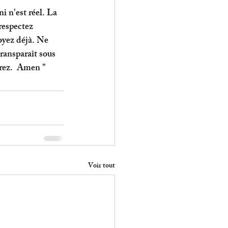
ni n'est réel. La 
respectez 
oyez déjà. Ne 
transparaît sous 
drez.  Amen "
Voir tout