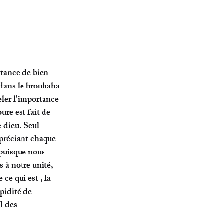
tance de bien 
 dans le brouhaha 
eler l'importance 
re est fait de 
 dieu. Seul 
ppréciant chaque 
 puisque nous 
 à notre unité,  
e qui est , la 
pidité de 
l des 