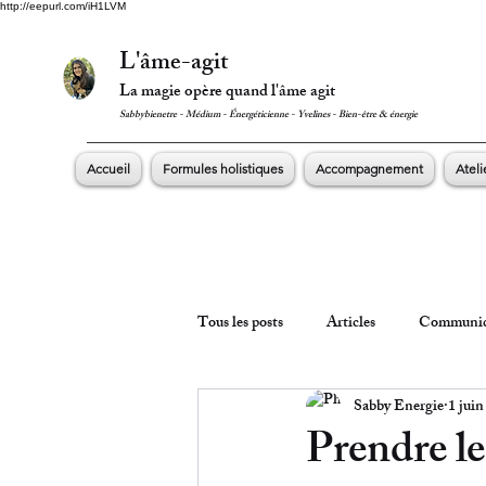
http://eepurl.com/iH1LVM
L'âme-agit
La magie opère quand l'âme agit
Sabbybienetre - Médium - Énergéticienne - Yvelines - Bien-être & énergie
Accueil
Formules holistiques
Accompagnement
Ateli
Tous les posts
Articles
Communic
Sabby Energie
1 juin
Prendre l