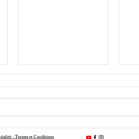
ÊTRE DANS LE DON
JE 
L'A
tialité -
Termes et Conditions