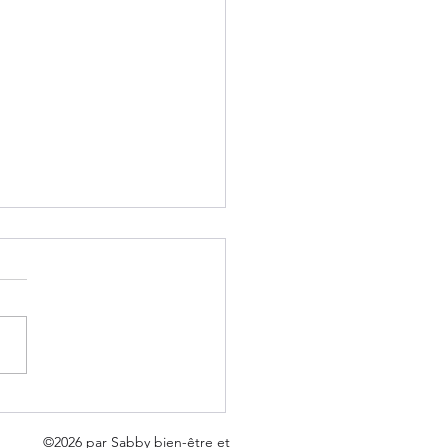
ME LIBÈRE DE
DDICTION AUX
©2026 par Sabby bien-être et