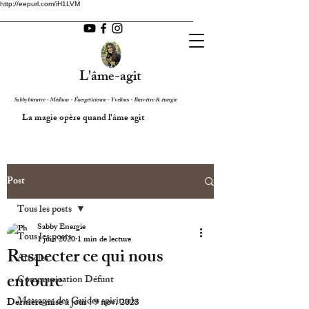
http://eepurl.com/iH1LVM
L'âme-agit
Sabbybienetre - Médium - Énergéticienne - Yvelines - Bien-être & énergie
La magie opère quand l'âme agit
Post
Tous les posts
Sabby Energie
Tous les posts
1 juin 2020
1 min de lecture
Respecter ce qui nous
Articles
entoure
Communication Défunt
Messages des Guides spirituels
Dernière mise à jour :
9 nov. 2023